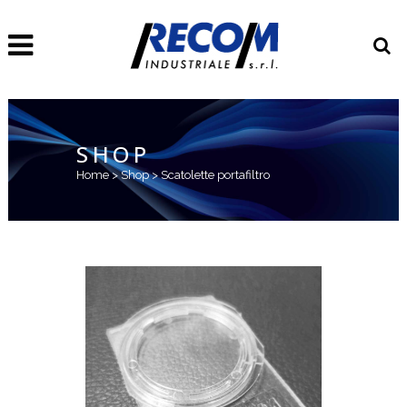
SHOP
Home
>
Shop
>
Scatolette portafiltro