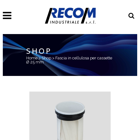
SHOP
Home
>
Shop
>
Fascia in cellulosa per cassette
Ø 25 mm