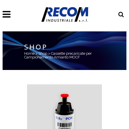
SHOP
Home
>
Shop
>
Cassette precaricate per
Campionamento Amianto MOCF