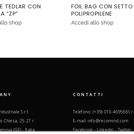
E TEDLAR CON
FOIL BAG CON SETTO 
A “ZP”
POLIPROPILENE
allo shop
Accedi allo shop
ANY
CONTATTI
dustriale S.r.l.
Telefono: (+39) 010-4695661 r.
ro Chiesa, 25-27 r.
E-mail: info@recomind.com
nova (GE) - Italia
Facebook
-
Linkedin
-
Twitter