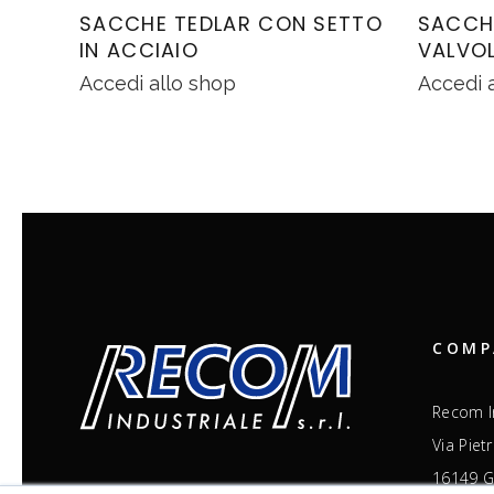
SACCHE TEDLAR CON SETTO
SACCH
IN ACCIAIO
VALVOL
Accedi allo shop
Accedi 
COMP
Recom In
Via Piet
16149 Ge