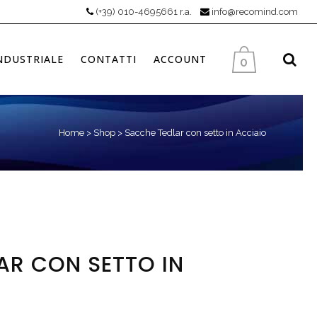
(+39) 010-4695661 r.a.
info@recomind.com
NDUSTRIALE
CONTATTI
ACCOUNT
0
Home
>
Shop
>
Sacche Tedlar con setto in Acciaio
AR CON SETTO IN