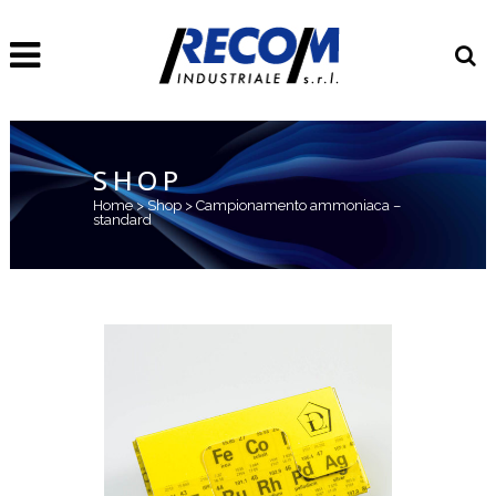
SHOP
Home
>
Shop
>
Campionamento ammoniaca –
standard