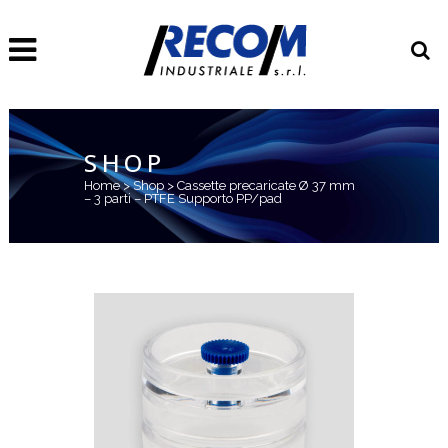
SHOP
Home
>
Shop
>
Cassette precaricate Ø 37 mm
– 3 parti – PTFE Supporto PP/pad