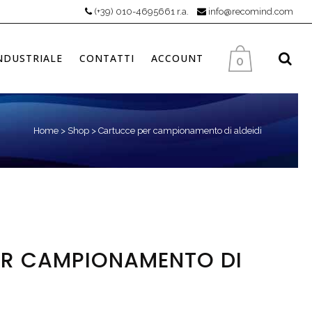
(+39) 010-4695661 r.a.
info@recomind.com
NDUSTRIALE
CONTATTI
ACCOUNT
0
Home
>
Shop
>
Cartucce per campionamento di aldeidi
R CAMPIONAMENTO DI