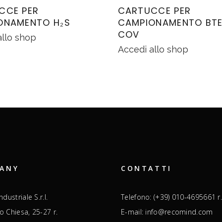
CCE PER
CARTUCCE PER
ONAMENTO H₂S
CAMPIONAMENTO BTE
COV
allo shop
Accedi allo shop
ANY
CONTATTI
dustriale S.r.l.
Telefono: (+39) 010-4695661 r.
ro Chiesa, 25-27 r.
E-mail: info@recomind.com