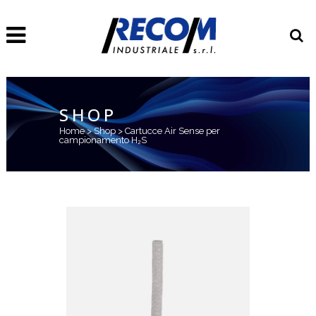
SHOP
Home
>
Shop
>
Cartucce Air Sense per
campionamento H₂S