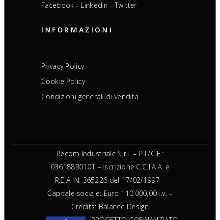
Facebook
-
Linkedin
-
Twitter
INFORMAZIONI
Privacy Policy
Cookie Policy
Condizioni generali di vendita
Recom Industriale S.r.l. – P.I./C.F.:
03618890101 – Iscrizione C.C.I.A.A. e
R.E.A. N. 365226 del 17/02/1997 –
Capitale sociale: Euro 110.000,00 i.v. –
Credits:
Balance Design
PROGETTO COFINANZIATO