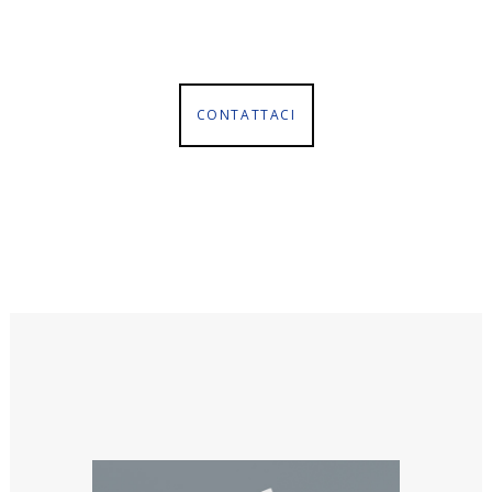
chiarimento sui nostri articoli o
per richiedere un preventivo.
CONTATTACI